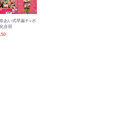
奈あい式早漏チ○ポ
化合宿
150