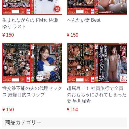
生まれながらのドM女 桃瀬
へんたい妻 Best
ゆり ラスト
¥ 150
¥ 150
性交渉不能の夫の代理セック
超屈辱！！ 社員旅行で全員
ス 妊娠目的スワップ
のおもちゃにされてしまった
妻 早川瑞希
¥ 150
¥ 150
商品カテゴリー